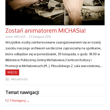
Zostań animatorem MICHASia!
Autor:
MICHAS
23 listopad 2015
Wszystkie osoby zainteresowane zaangażowaniem się w rozwój
zasobu naszego archiwum serdecznie zapraszamy na spotkanie,
które odbędzie się w poniedziałek, 30 listopada, o godz. 18.00 w
Bibliotece Publicznej Gminy Michałowice/Centrum Kultury i
Promocji w Michałowicach (Pl. J. Piłsudskiego 2, sala warsztatowa,…
WIĘCEJ
Aktualności
Temat nawigacji
1
2
3
Następny →