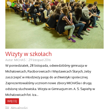
Wizyty w szkołach
Autor:
MICHAS
29 listopad 2016
W poniedziałek, 28 listopada, odwiedziliśmy gimnazja w
Michałowicach, Raciborowicach i Więcławicach Starych, żeby
zaszczepić w młodzieży pasję do archiwistyki społecznej.
Zaprezentowaliśmy uczniom nowe zbiory MICHASia i drugą
odsłonę słuchowiska. Wizyta w Gimnazjum im. A. S. Sapiehy w
Michałowicach fot. Iza…
WIĘCEJ
Aktualności