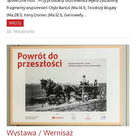
Społeczne Plus”. Przy produkcji słuchowiska wykorzystaliśmy
fragmenty wspomnień Otylii Bartuś (Ma.14.1), Teodozji Bogaty
(Ma.28.1), Ireny Doniec (Ma.12.1), Genowefy…
WIĘCEJ
Aktualności
Wystawa / Wernisaż